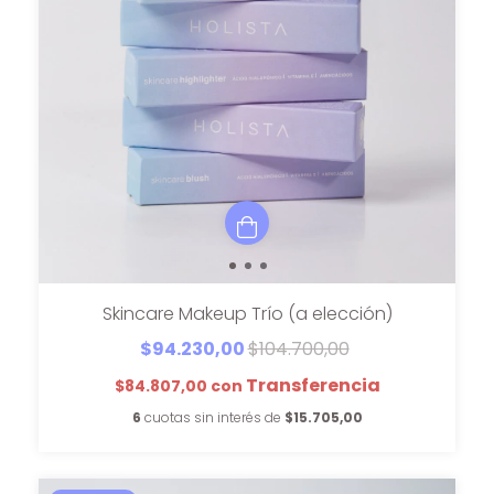
Skincare Makeup Trío (a elección)
$94.230,00
$104.700,00
$84.807,00
con
6
cuotas sin interés de
$15.705,00