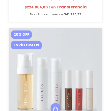
$224.064,00
con
6
cuotas sin interés de
$41.493,33
20
%
OFF
ENVÍO GRATIS