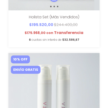
Holista Set (Más Vendidos)
$195.520,00
$244.400,00
$175.968,00
con
6
cuotas sin interés de
$32.586,67
10
%
OFF
ENVÍO GRATIS